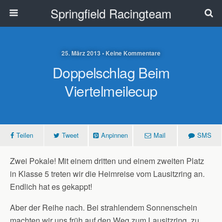
Springfield Racingteam
25. März 2013 • Keine Kommentare
Doppelschlag Beim
Viertelmeilecup
Teilen
Tweet
Anpinnen
Mail
SMS
Zwei Pokale! Mit einem dritten und einem zweiten Platz
in Klasse 5 treten wir die Heimreise vom Lausitzring an.
Endlich hat es gekappt!
Aber der Reihe nach. Bei strahlendem Sonnenschein
machten wir uns früh auf den Weg zum Lausitzring, zu