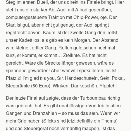
Sieg im ersten Duell, der uns direkt ins Finale bringt. Hier
steht uns ein starker Abt-Audi mit Allrad gegenüber,
computergesteuerte Traktion mit Chip-Power, oje. Der
Start ist gut, aber nicht gut genug, der Audi springt
regelrecht davon. Kaum ist der zweite Gang drin, reißt
unser Kadett los, als gäb es kein Morgen. Der Abstand
wird kleiner, dritter Gang, Reifen quietschen nochmal
kurz, er kommt, er kommt… Ziellinie. Es hat nicht
gereicht. Wäre die Strecke länger gewesen, wäre es
spannend geworden! Aber wer will spekulieren, es ist
Platz 2! I’m glad it’s you, Sir. Händeschütteln, Sekt, Pokal,
Siegprämie (50 Euro), Winken, Dankeschön. Yippieh!
Der letzte Finallauf zeigte, dass der Turboumbau richtig
was gebracht hat. Es gibt unablässigen Vortrieb in allen
Gängen und Drehzahlen – so muss das sein. Wenn wir
mehr Grip haben (Slicks sind jetzt definitiv ein Thema)
und das Steuergerät noch vernünftig mappen, ist das