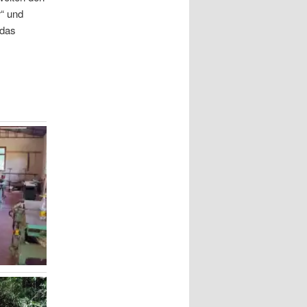
“ und
 das