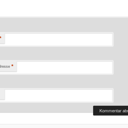
*
*
dresse