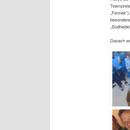
Teampreis 
„Fennek“).
besondere
„Südheide
Danach wur