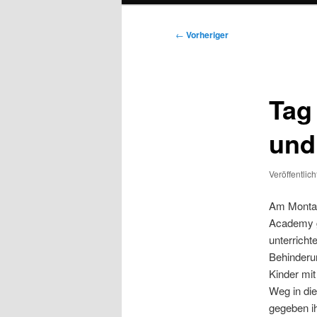
Beitragsnavigation
←
Vorheriger
Tag
und
Veröffentlic
Am Montag 
Academy g
unterricht
Behinderun
Kinder mit
Weg in die
gegeben i