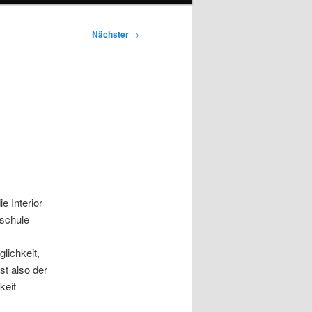
Nächster
→
e Interior
rschule
lichkeit,
st also der
keit