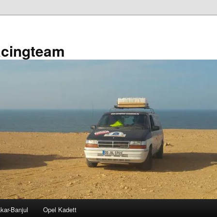
acingteam
kar-Banjul
Opel Kadett