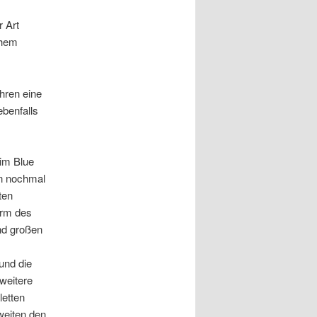
 Art
chem
hren eine
benfalls
im Blue
en nochmal
ten
orm des
nd großen
und die
weitere
letten
weiten den