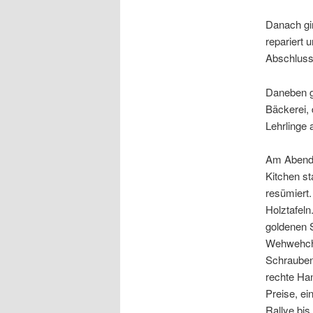
Danach gi
repariert
Abschluss 
Daneben gi
Bäckerei, 
Lehrlinge 
Am Abend 
Kitchen st
resümiert.
Holztafel
goldenen S
Wehwehchen
Schrauben
rechte Han
Preise, ei
Rallye bi