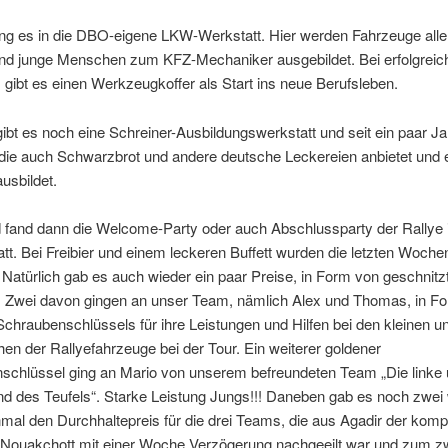
ng es in die DBO-eigene LKW-Werkstatt. Hier werden Fahrzeuge aller
 und junge Menschen zum KFZ-Mechaniker ausgebildet. Bei erfolgrei
gibt es einen Werkzeugkoffer als Start ins neue Berufsleben.
bt es noch eine Schreiner-Ausbildungswerkstatt und seit ein paar Ja
die auch Schwarzbrot und andere deutsche Leckereien anbietet und e
ausbildet.
fand dann die Welcome-Party oder auch Abschlussparty der Rallye 
att. Bei Freibier und einem leckeren Buffett wurden die letzten Woch
 Natürlich gab es auch wieder ein paar Preise, in Form von geschnitz
n. Zwei davon gingen an unser Team, nämlich Alex und Thomas, in F
chraubenschlüssels für ihre Leistungen und Hilfen bei den kleinen u
 der Rallyefahrzeuge bei der Tour. Ein weiterer goldener
schlüssel ging an Mario von unserem befreundeten Team „Die linke 
d des Teufels“. Starke Leistung Jungs!!! Daneben gab es noch zwei 
nmal den Durchhaltepreis für die drei Teams, die aus Agadir der komp
s Nouakchott mit einer Woche Verzögerung nachgeeilt war und zum z